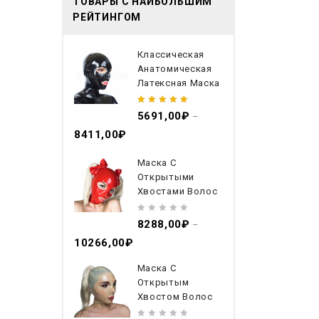
ТОВАРЫ С НАИБОЛЬШИМ
РЕЙТИНГОМ
Классическая
Анатомическая
Латексная Маска
5.00
out
5691,00
₽
–
of 5
8411,00
₽
Маска С
Открытыми
Хвостами Волос
0
8288,00
₽
–
out
10266,00
₽
of
5
Маска С
Открытым
Хвостом Волос