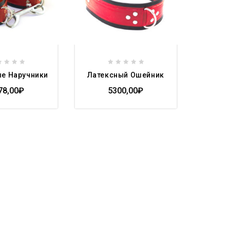
0
ые Наручники
Латексный Ошейник
t
out
of
78,00
₽
5300,00
₽
5