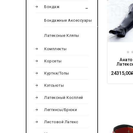
wishlist
Бондаж
Бондажные Аксессуары
Латексные Кляпы
Комплекты
0
Анато
Корсеты
ou
Латекс
of
24315,00
5
Куртки/Топы
Кэтсьюты
Латексный Косплей
Леггинсы/Брюки
Add to
Листовой Латекс
wishlist