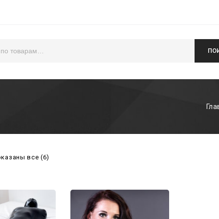
ПО
Гла
казаны все (6)
Add to
Add to