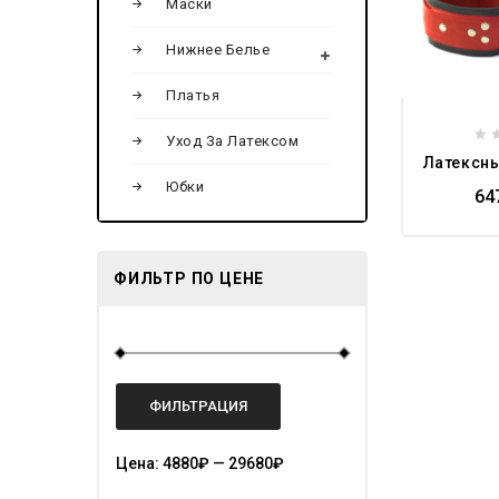
Маски
Нижнее Белье
Платья
Уход За Латексом
0
Латексн
ou
Юбки
of
64
5
ФИЛЬТР ПО ЦЕНЕ
ФИЛЬТРАЦИЯ
Цена:
4880₽
—
29680₽