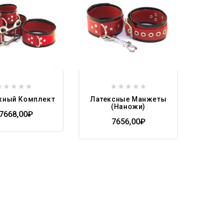
wishlist
0
0
жный Комплект
Латексные Манжеты
out
out
(наножи)
of
of
7668,00
₽
7656,00
₽
5
5