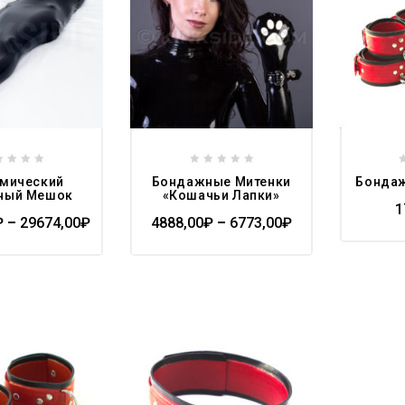
wishlist
wishlist
0
мический
Бондажные Митенки
Бонда
t
out
ный Мешок
«Кошачьи Лапки»
of
1
₽
–
29674,00
₽
4888,00
₽
–
6773,00
₽
5
Add to
wishlist