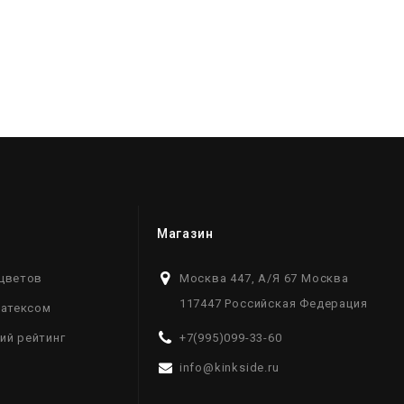
Магазин
цветов
Москва 447, А/Я 67 Москва
117447 Российская Федерация
латексом
ий рейтинг
+7(995)099-33-60
info@kinkside.ru