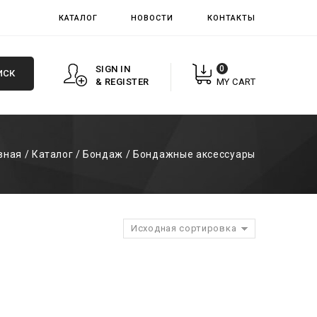
КАТАЛОГ
НОВОСТИ
КОНТАКТЫ
SIGN IN
0
ИСК
& REGISTER
MY CART
вная
/
Каталог
/
Бондаж
/
Бондажные аксессуары
Исходная сортировка
Add to