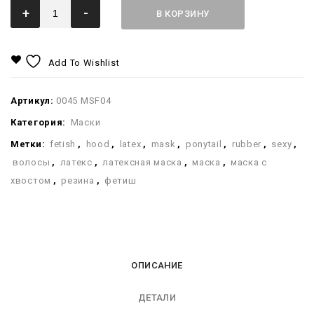
+
-
В КОРЗИНУ
Add To Wishlist
Артикул:
0045 MSF04
Категория:
Маски
Метки:
fetish
,
hood
,
latex
,
mask
,
ponytail
,
rubber
,
sexy
,
волосы
,
латекс
,
латексная маска
,
маска
,
маска с
хвостом
,
резина
,
фетиш
ОПИСАНИЕ
ДЕТАЛИ