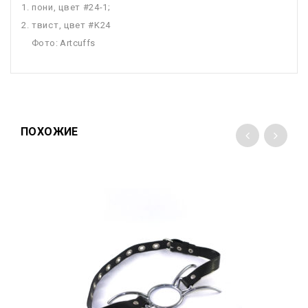
пони, цвет #24-1;
твист, цвет #K24
Фото: Artcuffs
ПОХОЖИЕ
Add to
wishlist