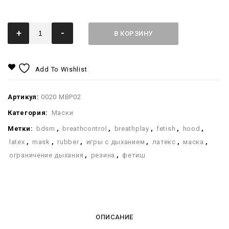
+
-
В КОРЗИНУ
Add To Wishlist
Артикул:
0020 MBP02
Категория:
Маски
Метки:
bdsm
,
breathcontrol
,
breathplay
,
fetish
,
hood
,
latex
,
mask
,
rubber
,
игры с дыханием
,
латекс
,
маска
,
ограничение дыхания
,
резина
,
фетиш
ОПИСАНИЕ